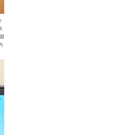
e
长
因
的