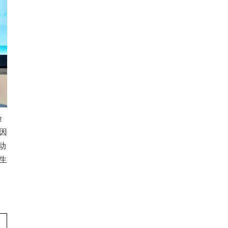
验
因
动
生