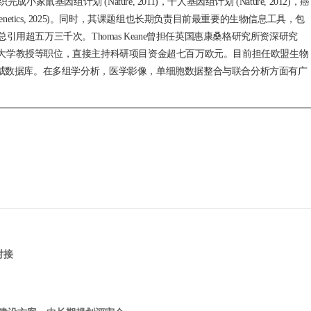
家鼠基因组计划 (Nature, 2011)，千人基因组计划 (Nature, 2012)，癌
ture Genetics, 2025)。同时，其课题组也长期负责目前最重要的生物信息工具，包
30篇，总引用超五万三千次。Thomas Keane曾担任英国惠康桑格研究所资深研究
汉大学教授等职位，直接主持科研项目资金超七百万欧元。目前担任欧盟生物
权威数据库。在多组学分析，
医学影像，单细胞数据整合与联合分析方面有广
对接