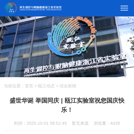
当前位置：
首页
>
瓯江动态
>
综合新闻
盛世华诞 举国同庆 | 瓯江实验室祝您国庆快
乐！
时间：2025-10-01 08:52:49
暂无来源
浏览量：4439