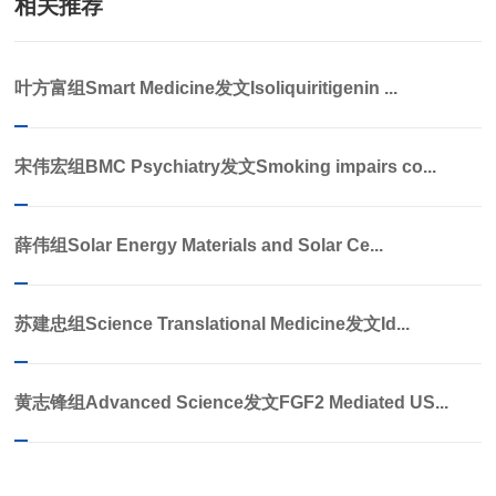
相关推荐
叶方富组Smart Medicine发文Isoliquiritigenin ...
宋伟宏组BMC Psychiatry发文Smoking impairs co...
薛伟组Solar Energy Materials and Solar Ce...
苏建忠组Science Translational Medicine发文Id...
黄志锋组Advanced Science发文FGF2 Mediated US...