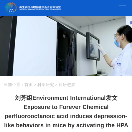
当前位置：
首页
>
科学研究
>
科研进展
刘芳组Environment International发文
Exposure to Forever Chemical
perfluorooctanoic acid induces depression-
like behaviors in mice by activating the HPA