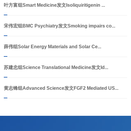
叶方富组Smart Medicine发文Isoliquiritigenin ...
宋伟宏组BMC Psychiatry发文Smoking impairs co...
薛伟组Solar Energy Materials and Solar Ce...
苏建忠组Science Translational Medicine发文Id...
黄志锋组Advanced Science发文FGF2 Mediated US...