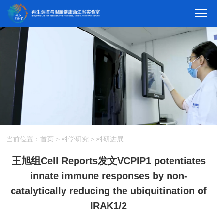
当前位置：
首页
>
科学研究
>
科研进展
王旭组Cell Reports发文VCPIP1 potentiates
innate immune responses by non-
catalytically reducing the ubiquitination of
IRAK1/2