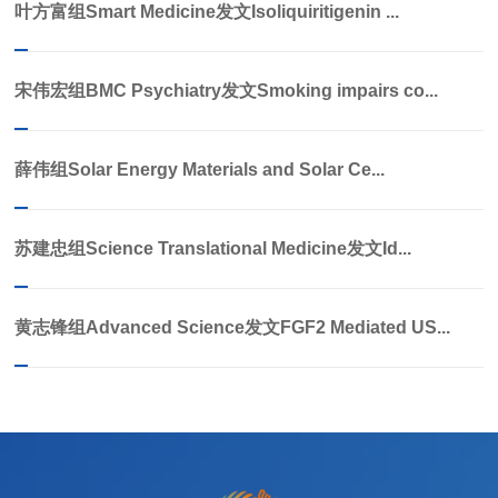
叶方富组Smart Medicine发文Isoliquiritigenin ...
宋伟宏组BMC Psychiatry发文Smoking impairs co...
薛伟组Solar Energy Materials and Solar Ce...
苏建忠组Science Translational Medicine发文Id...
黄志锋组Advanced Science发文FGF2 Mediated US...