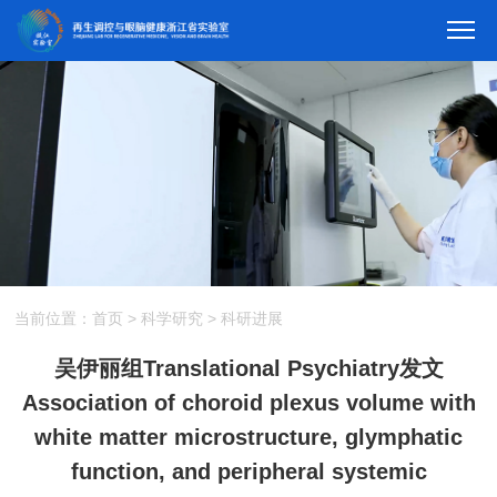
当前位置：
首页
>
科学研究
>
科研进展
吴伊丽组Translational Psychiatry发文
Association of choroid plexus volume with
white matter microstructure, glymphatic
function, and peripheral systemic