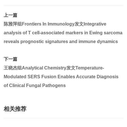
上一篇
陈雅萍组Frontiers In Immunology发文Integrative
analysis of T cell-associated markers in Ewing sarcoma
reveals prognostic signatures and immune dynamics
下一篇
王晓杰组Analytical Chemistry发文Temperature-
Modulated SERS Fusion Enables Accurate Diagnosis
of Clinical Fungal Pathogens
相关推荐