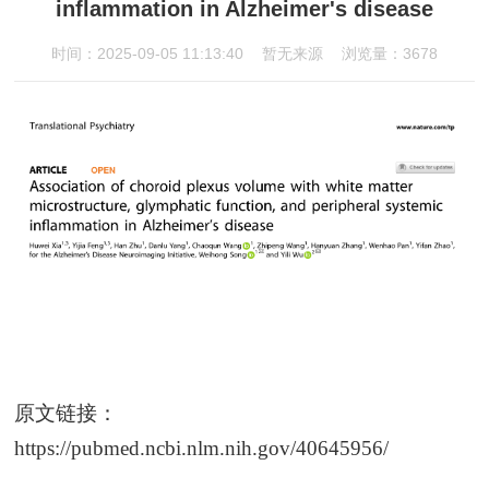
inflammation in Alzheimer's disease
时间：2025-09-05 11:13:40
暂无来源
浏览量：3678
原文链接：
https://pubmed.ncbi.nlm.nih.gov/40645956/