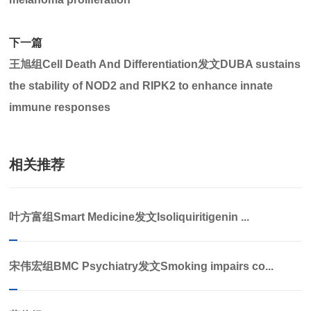
下一篇
王旭组Cell Death And Differentiation发文DUBA sustains
the stability of NOD2 and RIPK2 to enhance innate
immune responses
相关推荐
叶方富组Smart Medicine发文Isoliquiritigenin ...
宋伟宏组BMC Psychiatry发文Smoking impairs co...