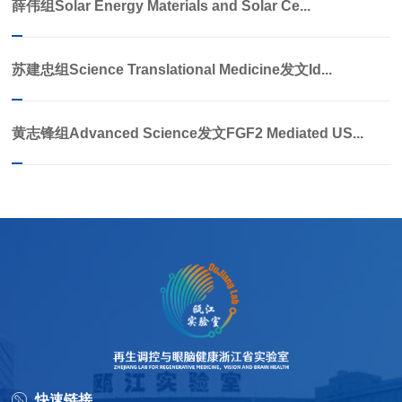
薛伟组Solar Energy Materials and Solar Ce...
苏建忠组Science Translational Medicine发文Id...
黄志锋组Advanced Science发文FGF2 Mediated US...
快速链接