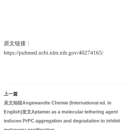
原文链接：
https://pubmed.ncbi.nlm.nih.gov/40274165/
上一篇
吴文灿组Angewandte Chemie (International ed. in
English)发文Aptamer as a molecular tethering agent
induces PrPC aggregation and degradation to inhibit
melanoma proliferation