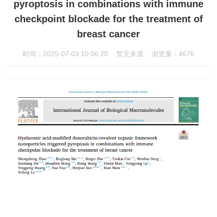
pyroptosis in combinations with immune
checkpoint blockade for the treatment of
breast cancer
时间：2025-07-03 10:06:20
暂无来源
浏览量：4676