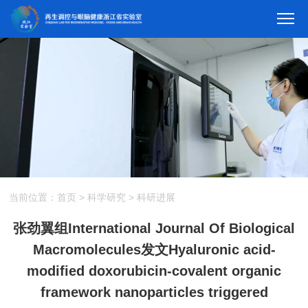
当前位置：
首页
>
科学研究
>
科研进展
张劲翼组International Journal Of Biological
Macromolecules发文Hyaluronic acid-
modified doxorubicin-covalent organic
framework nanoparticles triggered