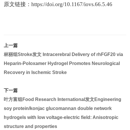
原文链接：
https://doi.org/10.1167/iovs.66.5.46
上一篇
林丽组Stroke发文 Intracerebral Delivery of rhFGF20 via
Heparin-Poloxamer Hydrogel Promotes Neurological
Recovery in Ischemic Stroke
下一篇
叶方富组Food Research International发文Engineering
soy protein/konjac glucomannan double network
hydrogels with low voltage-electric field: Anisotropic
structure and properties