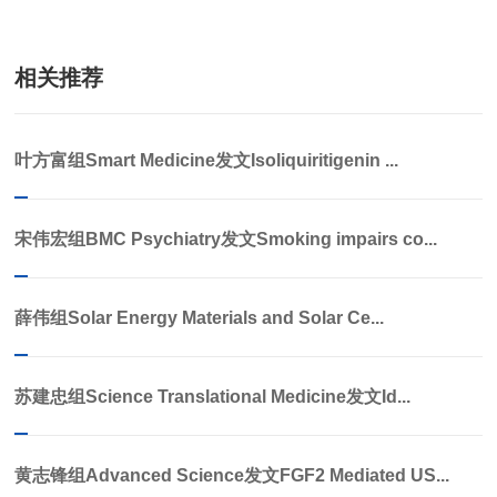
相关推荐
叶方富组Smart Medicine发文Isoliquiritigenin ...
宋伟宏组BMC Psychiatry发文Smoking impairs co...
薛伟组Solar Energy Materials and Solar Ce...
苏建忠组Science Translational Medicine发文Id...
黄志锋组Advanced Science发文FGF2 Mediated US...