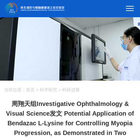
当前位置：
首页
>
科学研究
>
科研进展
周翔天组Investigative Ophthalmology &
Visual Science发文 Potential Application of
Bendazac L-Lysine for Controlling Myopia
Progression, as Demonstrated in Two