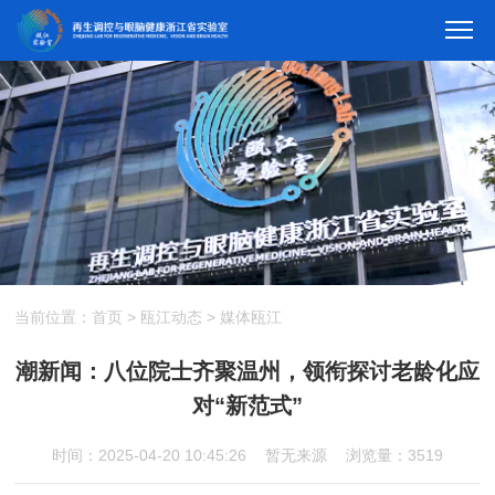
当前位置：
首页
>
瓯江动态
>
媒体瓯江
潮新闻：八位院士齐聚温州，领衔探讨老龄化应
对“新范式”
时间：2025-04-20 10:45:26
暂无来源
浏览量：3519