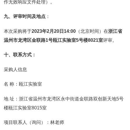
作无效响应文件处理）。
九、评审时间及地点
：
本次采购将于
2023
年
2
月
20
日
14:00
（北京时间）在
浙江省
温州市龙湾区金联路
1
号瓯江实验室
5
号楼
8021
室
评审。
十、联系方式：
采购人信息
名 称：瓯江实验室
地 址：浙江省温州市龙湾区永中街道金联路双创新天地5号
楼瓯江实验室8015室
项目联系人（询问）：林老师