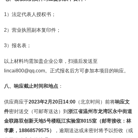
1）法定代表人授权书；
2）营业执照副本复印件；
3）报名表；
以上材料均需加盖企业公章，扫描后发送至
lincai800@qq.com。正式报名后方可参加本项目的响应。
八、响应截止时间和地点
：
供应商应于
2023
年
2
月
20
日
14:00
（北京时间）前将
响应文
件
密封送交（可邮寄送达）到
浙江省温州市龙湾区永中街道
金联路双创新天地
5
号楼瓯江实验室
8015
室
（邮寄接收：林
李豪，
18868579575
）
，逾期送达或未密封将予以拒收（或