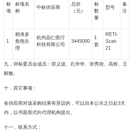
标
标项名
总价
标
备
中标供应商
型号
项
称
（元）
数
注
量
精准多
RETI-
杭州晶仁医疗
1
1
焦电生
3445000
Scan
科技有限公司
套
理
21
九．评标委员会成员：郑义波、孔华华、张秀尧、高铁、王
献敏。
十．其它事项：
各供应商对该采购结果有异议的，可以自本公示之日起3天
内，以书面形式向代理机构提出。
十一．联系方式：